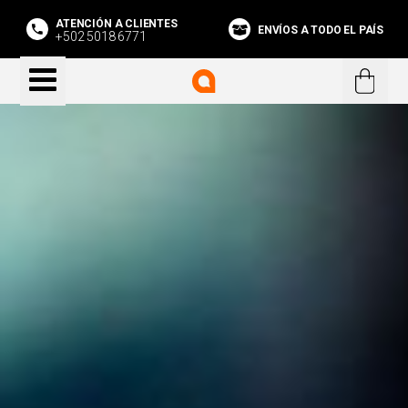
ATENCIÓN A CLIENTES
ENVÍOS A TODO EL PAÍS
+502 5018 6771